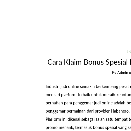
UN
Cara Klaim Bonus Spesial
By
Admin
Industri judi online semakin berkembang pesa
mencari platform terbaik untuk meraih keuntun
perhatian para penggemar judi online adalah bo
penggemar permainan dari provider Habanero, 
Platform ini dikenal sebagai salah satu tempa
promo menarik, termasuk bonus spesial yang s