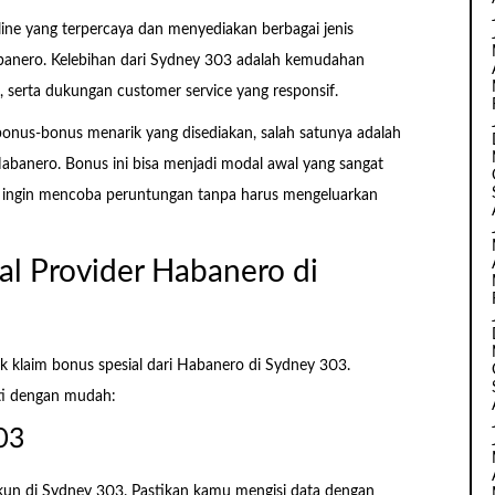
line yang terpercaya dan menyediakan berbagai jenis
banero. Kelebihan dari Sydney 303 adalah kemudahan
, serta dukungan customer service yang responsif.
onus-bonus menarik yang disediakan, salah satunya adalah
abanero. Bonus ini bisa menjadi modal awal yang sangat
 ingin mencoba peruntungan tanpa harus mengeluarkan
al Provider Habanero di
k klaim bonus spesial dari Habanero di Sydney 303.
ti dengan mudah:
03
kun di Sydney 303. Pastikan kamu mengisi data dengan