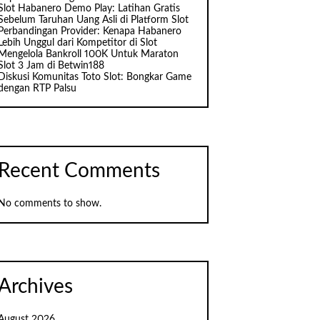
Slot Habanero Demo Play: Latihan Gratis
Sebelum Taruhan Uang Asli di Platform Slot
Perbandingan Provider: Kenapa Habanero
Lebih Unggul dari Kompetitor di Slot
Mengelola Bankroll 100K Untuk Maraton
Slot 3 Jam di Betwin188
Diskusi Komunitas Toto Slot: Bongkar Game
dengan RTP Palsu
Recent Comments
No comments to show.
Archives
August 2026