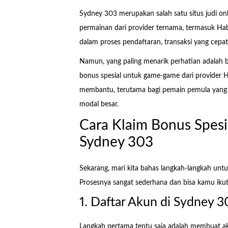
Sydney 303 merupakan salah satu situs judi on
permainan dari provider ternama, termasuk Ha
dalam proses pendaftaran, transaksi yang cepat
Namun, yang paling menarik perhatian adalah b
bonus spesial untuk game-game dari provider H
membantu, terutama bagi pemain pemula yang
modal besar.
Cara Klaim Bonus Spesi
Sydney 303
Sekarang, mari kita bahas langkah-langkah untu
Prosesnya sangat sederhana dan bisa kamu iku
1. Daftar Akun di Sydney 3
Langkah pertama tentu saja adalah membuat a