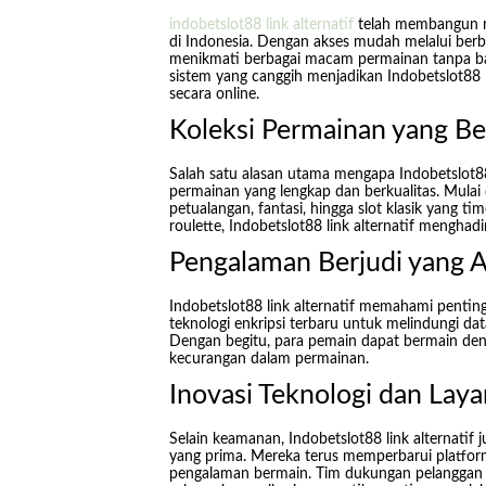
indobetslot88 link alternatif
telah membangun rep
di Indonesia. Dengan akses mudah melalui berbag
menikmati berbagai macam permainan tanpa ba
sistem yang canggih menjadikan Indobetslot88 l
secara online.
Koleksi Permainan yang B
Salah satu alasan utama mengapa Indobetslot88 l
permainan yang lengkap dan berkualitas. Mulai 
petualangan, fantasi, hingga slot klasik yang ti
roulette, Indobetslot88 link alternatif mengha
Pengalaman Berjudi yang 
Indobetslot88 link alternatif memahami penti
teknologi enkripsi terbaru untuk melindungi da
Dengan begitu, para pemain dapat bermain den
kecurangan dalam permainan.
Inovasi Teknologi dan Lay
Selain keamanan, Indobetslot88 link alternatif 
yang prima. Mereka terus memperbarui platfor
pengalaman bermain. Tim dukungan pelanggan y