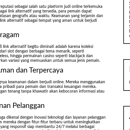
utasi sebagai salah satu platform judi online terkemuka
ai link alternatif yang tersedia, para pemain dapat
tasan geografis atau waktu. Keamanan yang terjamin dan
ink alternatif sebagai tempat yang aman untuk berjudi
eragam
ink alternatif begitu diminati adalah karena koleksi
dari slot dengan berbagai tema menarik, seperti
meless, hingga permainan casino seperti blackjack dan
dirkan variasi yang memuaskan untuk semua jenis pemain.
Aman dan Terpercaya
ngnya keamanan dalam berjudi online. Mereka menggunakan
ta pribadi para pemain dan transaksi keuangan mereka.
gan tenang tanpa khawatir akan kebocoran informasi atau
anan Pelanggan
juga dikenal dengan inovasi teknologi dan layanan pelanggan
m mereka dengan fitur-fitur terbaru untuk meningkatkan
ang responsif siap membantu 24/7 melalui berbagai