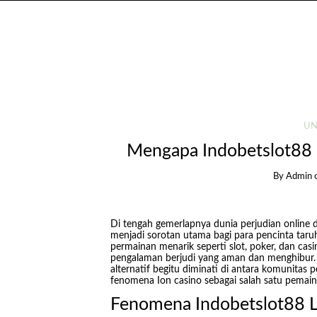
UN
Mengapa Indobetslot88 L
By
Admin
Di tengah gemerlapnya dunia perjudian online di
menjadi sorotan utama bagi para pencinta taru
permainan menarik seperti slot, poker, dan casi
pengalaman berjudi yang aman dan menghibur. A
alternatif begitu diminati di antara komunitas
fenomena Ion casino sebagai salah satu pemain
Fenomena Indobetslot88 Li