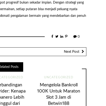
pot progresif bukan sekadar impian. Dengan strategi yang
rmainan, setiap putaran bisa menjadi peluang nyata
nikmati pengalaman bermain yang mendebarkan dan penuh
0
Next Post
Related Posts
CATEGORIZED
UNCATEGORIZED
rbandingan
Mengelola Bankroll
vider: Kenapa
100K Untuk Maraton
anero Lebih
Slot 3 Jam di
nggul dari
Betwin188