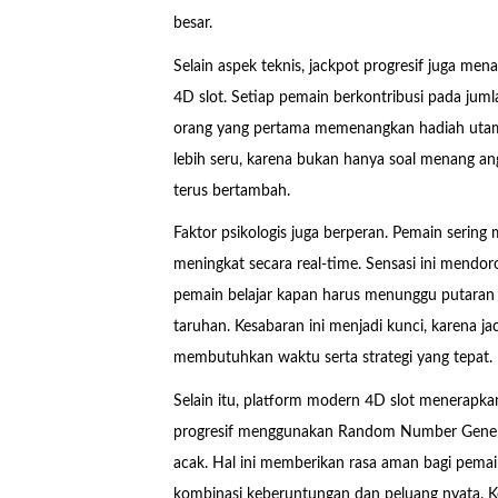
besar.
Selain aspek teknis, jackpot progresif juga m
4D slot. Setiap pemain berkontribusi pada juml
orang yang pertama memenangkan hadiah utam
lebih seru, karena bukan hanya soal menang ang
terus bertambah.
Faktor psikologis juga berperan. Pemain sering m
meningkat secara real-time. Sensasi ini mendor
pemain belajar kapan harus menunggu putaran 
taruhan. Kesabaran ini menjadi kunci, karena j
membutuhkan waktu serta strategi yang tepat.
Selain itu, platform modern 4D slot menerapk
progresif menggunakan Random Number Genera
acak. Hal ini memberikan rasa aman bagi pema
kombinasi keberuntungan dan peluang nyata. K