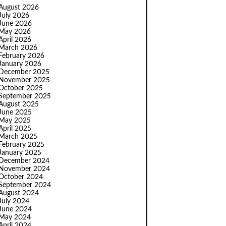
August 2026
July 2026
June 2026
May 2026
April 2026
March 2026
February 2026
January 2026
December 2025
November 2025
October 2025
September 2025
August 2025
June 2025
May 2025
April 2025
March 2025
February 2025
January 2025
December 2024
November 2024
October 2024
September 2024
August 2024
July 2024
June 2024
May 2024
April 2024