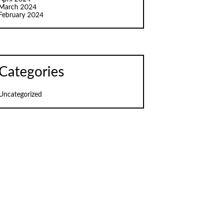
March 2024
February 2024
Categories
Uncategorized