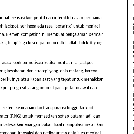
enambah
sensasi kompetitif dan interaktif
dalam permainan
ah jackpot, sehingga ada rasa “bersaing” untuk menjadi
a. Elemen kompetitif ini membuat pengalaman bermain
ka, tetapi juga kesempatan meraih hadiah kolektif yang
erasa lebih termotivasi ketika melihat nilai jackpot
ong kesabaran dan strategi yang lebih matang, karena
berikutnya atau kapan saat yang tepat untuk menaikkan
ackpot progresif jarang muncul pada putaran awal dan
an
sistem keamanan dan transparansi tinggi
. Jackpot
tor (RNG) untuk memastikan setiap putaran adil dan
in bahwa kemenangan bukan hasil manipulasi, melainkan
eamanan transaksi dan perlindungan data juga menjadi