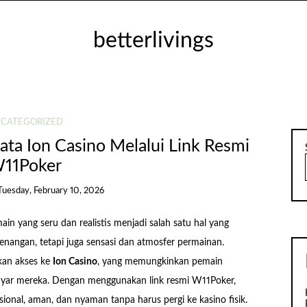
betterlivings
CATEGORIZED
ata Ion Casino Melalui Link Resmi
11Poker
Tuesday, February 10, 2026
in yang seru dan realistis menjadi salah satu hal yang
menangan, tetapi juga sensasi dan atmosfer permainan.
kan akses ke
Ion Casino
, yang memungkinkan pemain
layar mereka. Dengan menggunakan link resmi W11Poker,
onal, aman, dan nyaman tanpa harus pergi ke kasino fisik.