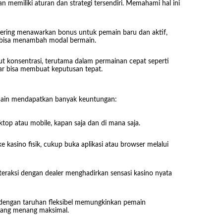
n memiliki aturan dan strategi tersendiri. Memahami hal ini
ering menawarkan bonus untuk pemain baru dan aktif,
 bisa menambah modal bermain.
t konsentrasi, terutama dalam permainan cepat seperti
gar bisa membuat keputusan tepat.
emain mendapatkan banyak keuntungan:
ktop atau mobile, kapan saja dan di mana saja.
ke kasino fisik, cukup buka aplikasi atau browser melalui
teraksi dengan dealer menghadirkan sensasi kasino nyata
dengan taruhan fleksibel memungkinkan pemain
uang menang maksimal.