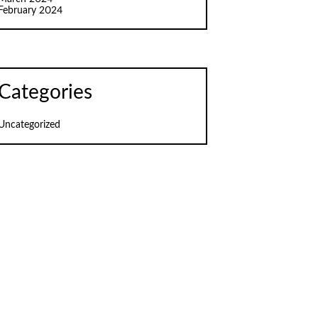
February 2024
Categories
Uncategorized