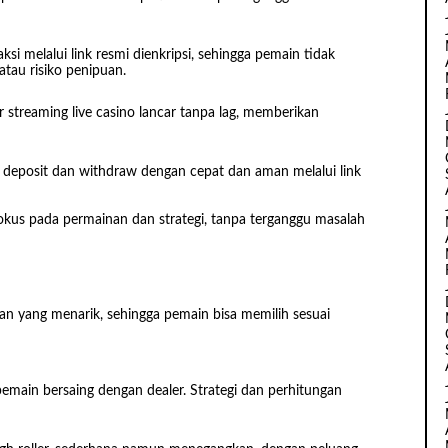
si melalui link resmi dienkripsi, sehingga pemain tidak
atau risiko penipuan.
r streaming live casino lancar tanpa lag, memberikan
deposit dan withdraw dengan cepat dan aman melalui link
okus pada permainan dan strategi, tanpa terganggu masalah
an yang menarik, sehingga pemain bisa memilih sesuai
emain bersaing dengan dealer. Strategi dan perhitungan