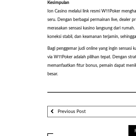
Kesimpulan
Ion Casino melalui link resmi W11Poker mengh
seru. Dengan berbagai permainan live, dealer pr
merasakan sensasi kasino langsung dari rumah.
koneksi stabil, dan keamanan terjamin, sehingg
Bagi penggemar judi online yang ingin sensasi 
via W11Poker adalah pilihan tepat. Dengan stra
memanfaatkan fitur bonus, pemain dapat menik
besar.
Previous Post