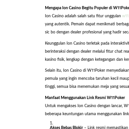
Mengapa Ion Casino Begitu Populer di W11Pok
Ion Casino adalah salah satu fitur unggulan
w11
yang autentik. Pemain dapat menikmati berbagai 
sic bo dengan dealer profesional yang hadir seca
Keunggulan Ion Casino terletak pada interaktiv
berinteraksi dengan dealer melalui fitur chat r
kasino fisik, lengkap dengan ketegangan dan ke
Selain itu, Ion Casino di W11Poker menyediakan
pemula yang ingin mencoba taruhan kecil mau
tinggi, semua bisa menemukan meja yang sesu
Manfaat Menggunakan Link Resmi W11Poker
Untuk mengakses Ion Casino dengan lancar, 
beberapa keuntungan utama menggunakan link 
Akses Bebas Blokir
– Link resmi memastikan 