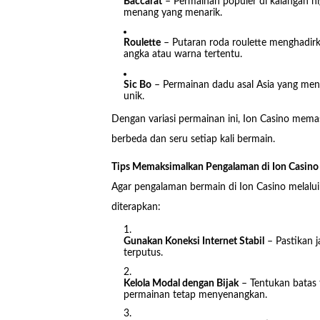
Baccarat
– Permainan populer di kalangan h
menang yang menarik.
Roulette
– Putaran roda roulette menghadirk
angka atau warna tertentu.
Sic Bo
– Permainan dadu asal Asia yang me
unik.
Dengan variasi permainan ini, Ion Casino mem
berbeda dan seru setiap kali bermain.
Tips Memaksimalkan Pengalaman di Ion Casino
Agar pengalaman bermain di Ion Casino melalui
diterapkan:
Gunakan Koneksi Internet Stabil
– Pastikan j
terputus.
Kelola Modal dengan Bijak
– Tentukan batas 
permainan tetap menyenangkan.