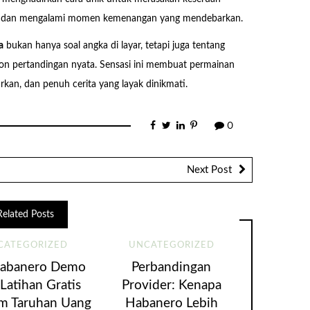
rit, dan mengalami momen kemenangan yang mendebarkan.
a
bukan hanya soal angka di layar, tetapi juga tentang
ton pertandingan nyata. Sensasi ini membuat permainan
an, dan penuh cerita yang layak dinikmati.
0
Next Post
Related Posts
CATEGORIZED
UNCATEGORIZED
Habanero Demo
Perbandingan
 Latihan Gratis
Provider: Kenapa
m Taruhan Uang
Habanero Lebih