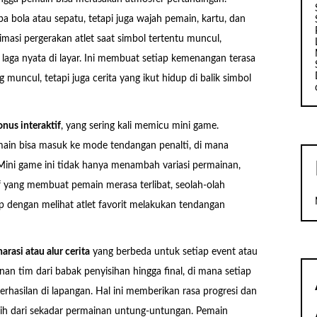
 bola atau sepatu, tetapi juga wajah pemain, kartu, dan
asi pergerakan atlet saat simbol tertentu muncul,
laga nyata di layar. Ini membuat setiap kemenangan terasa
muncul, tetapi juga cerita yang ikut hidup di balik simbol
nus interaktif
, yang sering kali memicu mini game.
main bisa masuk ke mode tendangan penalti, di mana
Mini game ini tidak hanya menambah variasi permainan,
f yang membuat pemain merasa terlibat, seolah-olah
rip dengan melihat atlet favorit melakukan tendangan
narasi atau alur cerita
yang berbeda untuk setiap event atau
nan tim dari babak penyisihan hingga final, di mana setiap
hasilan di lapangan. Hal ini memberikan rasa progresi dan
bih dari sekadar permainan untung-untungan. Pemain