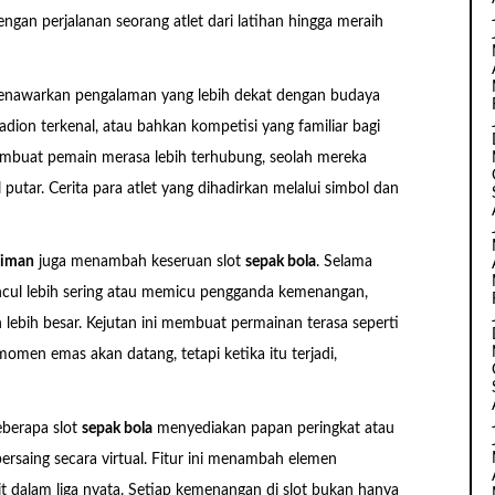
gan perjalanan seorang atlet dari latihan hingga meraih
nawarkan pengalaman yang lebih dekat dengan budaya
adion terkenal, atau bahkan kompetisi yang familiar bagi
membuat pemain merasa lebih terhubung, seolah mereka
tar. Cerita para atlet yang dihadirkan melalui simbol dan
siman
juga menambah keseruan slot
sepak bola
. Selama
uncul lebih sering atau memicu pengganda kemenangan,
h lebih besar. Kejutan ini membuat permainan terasa seperti
omen emas akan datang, tetapi ketika itu terjadi,
eberapa slot
sepak bola
menyediakan papan peringkat atau
rsaing secara virtual. Fitur ini menambah elemen
t dalam liga nyata. Setiap kemenangan di slot bukan hanya