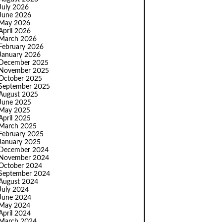
July 2026
June 2026
May 2026
April 2026
March 2026
February 2026
January 2026
December 2025
November 2025
October 2025
September 2025
August 2025
June 2025
May 2025
April 2025
March 2025
February 2025
January 2025
December 2024
November 2024
October 2024
September 2024
August 2024
July 2024
June 2024
May 2024
April 2024
March 2024