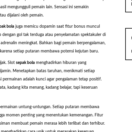
asil mengungguli pemain lain. Sensasi ini semakin
tau dijalani oleh pemain.
pak bola
juga memicu dopamin saat fitur bonus muncul
ip dengan gol tak terduga atau penyelamatan spektakuler di
adrenalin meningkat. Bahkan bagi pemain berpengalaman,
i, karena setiap putaran membawa potensi kejutan baru.
jak. Slot
sepak bola
menghadirkan hiburan yang
ijamin. Menetapkan batas taruhan, menikmati setiap
si permainan adalah kunci agar pengalaman tetap positif.
yata, kadang kita menang, kadang belajar, tapi keseruan
permainan untung-untungan. Setiap putaran membawa
i, hingga momen penting yang menentukan kemenangan. Fitur
musiman membuat pemain merasa lebih terlibat dan terhibur.
ini menghadirkan cara unik untuk merasakan keseruan