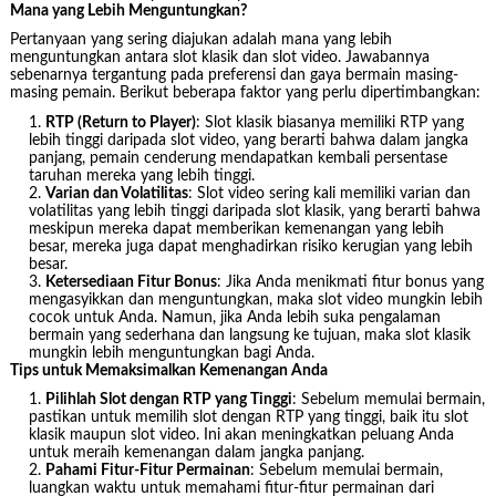
Mana yang Lebih Menguntungkan?
Pertanyaan yang sering diajukan adalah mana yang lebih
menguntungkan antara slot klasik dan slot video. Jawabannya
sebenarnya tergantung pada preferensi dan gaya bermain masing-
masing pemain. Berikut beberapa faktor yang perlu dipertimbangkan:
RTP (Return to Player)
: Slot klasik biasanya memiliki RTP yang
lebih tinggi daripada slot video, yang berarti bahwa dalam jangka
panjang, pemain cenderung mendapatkan kembali persentase
taruhan mereka yang lebih tinggi.
Varian dan Volatilitas
: Slot video sering kali memiliki varian dan
volatilitas yang lebih tinggi daripada slot klasik, yang berarti bahwa
meskipun mereka dapat memberikan kemenangan yang lebih
besar, mereka juga dapat menghadirkan risiko kerugian yang lebih
besar.
Ketersediaan Fitur Bonus
: Jika Anda menikmati fitur bonus yang
mengasyikkan dan menguntungkan, maka slot video mungkin lebih
cocok untuk Anda. Namun, jika Anda lebih suka pengalaman
bermain yang sederhana dan langsung ke tujuan, maka slot klasik
mungkin lebih menguntungkan bagi Anda.
Tips untuk Memaksimalkan Kemenangan Anda
Pilihlah Slot dengan RTP yang Tinggi
: Sebelum memulai bermain,
pastikan untuk memilih slot dengan RTP yang tinggi, baik itu slot
klasik maupun slot video. Ini akan meningkatkan peluang Anda
untuk meraih kemenangan dalam jangka panjang.
Pahami Fitur-Fitur Permainan
: Sebelum memulai bermain,
luangkan waktu untuk memahami fitur-fitur permainan dari