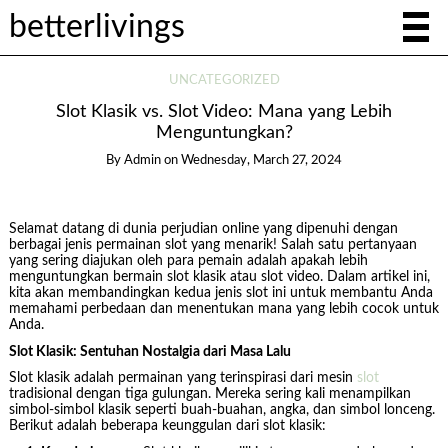
betterlivings
UNCATEGORIZED
Slot Klasik vs. Slot Video: Mana yang Lebih
Menguntungkan?
By
Admin
on
Wednesday, March 27, 2024
Selamat datang di dunia perjudian online yang dipenuhi dengan
berbagai jenis permainan slot yang menarik! Salah satu pertanyaan
yang sering diajukan oleh para pemain adalah apakah lebih
menguntungkan bermain slot klasik atau slot video. Dalam artikel ini,
kita akan membandingkan kedua jenis slot ini untuk membantu Anda
memahami perbedaan dan menentukan mana yang lebih cocok untuk
Anda.
Slot Klasik: Sentuhan Nostalgia dari Masa Lalu
Slot klasik adalah permainan yang terinspirasi dari mesin
slot
tradisional dengan tiga gulungan. Mereka sering kali menampilkan
simbol-simbol klasik seperti buah-buahan, angka, dan simbol lonceng.
Berikut adalah beberapa keunggulan dari slot klasik: