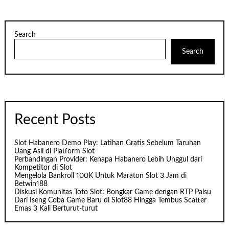
Search
Search
Recent Posts
Slot Habanero Demo Play: Latihan Gratis Sebelum Taruhan
Uang Asli di Platform Slot
Perbandingan Provider: Kenapa Habanero Lebih Unggul dari
Kompetitor di Slot
Mengelola Bankroll 100K Untuk Maraton Slot 3 Jam di
Betwin188
Diskusi Komunitas Toto Slot: Bongkar Game dengan RTP Palsu
Dari Iseng Coba Game Baru di Slot88 Hingga Tembus Scatter
Emas 3 Kali Berturut-turut